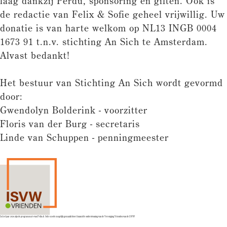
laag dankzij Perdu, sponsoring en giften. Ook is
de redactie van Felix & Sofie geheel vrijwillig. Uw
donatie is van harte welkom op NL13 INGB 0004
1673 91 t.n.v. stichting An Sich te Amsterdam.
Alvast bedankt!
Het bestuur van Stichting An Sich wordt gevormd
door:
Gwendolyn Bolderink - voorzitter
Floris van der Burg - secretaris
Linde van Schuppen - penningmeester
In het jaar 2026 zijn de programma's van Felix & Sofie mede mogelijk gemaakt door financiële ondersteuning van de Vereniging Vrienden van de ISVW