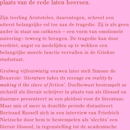
plaats van de rede laten heersen.
Zijn leerling Aristoteles, daarentegen, schreef een
uiterst belangrijke rol toe aan de tragedie. Zij is als geen
ander in staat om
catharsis
– een vorm van emotionele
zuivering– teweeg te brengen. De tragedie kan door
verdriet, angst en medelijden op te wekken een
belangrijke morele functie vervullen in de Griekse
stadsstaat.
Grofweg vijfentwintig eeuwen later stelt Simone de
Beauvoir:
‘literature takes its revenge on reality by
making it the slave of fiction
’. Doelbewust bestempelt ze
zichzelf als literair schrijver in plaats van als filosoof en
daarmee presenteert ze een pleidooi voor de literatuur.
Maar min of meer in dezelfde periode distantieert
Bertrand Russell zich in een interview van Friedrich
Nietzsche door hem te bestempelen als ‘slechts’ een
literair filosoof, in tegenstelling tot de academische